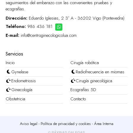
seguimientos del embarazo con las convenientes pruebas y
ecografías.
Dirección:
Eduardo Iglesias, 2 3º A - 36202 Vigo (Pontevedra)
Teléfono:
986 436 181
E-mail:
info@centroginecologicolua.com
Servicios
Inicio
Cirugía robótica
Gynelase
Radiofrecuencia en miomas
Endometriosis
Cirugía ginecológica
Ginecología
Ecografías 5D
Obstetricia
Contacto
Aviso legal
-
Política de privacidad y cookies
-
Área Interna
© PÁXINAS GALEGAS