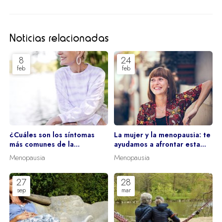
Noticias relacionadas
8
24
feb
feb
¿Cuáles son los síntomas
La mujer y la menopausia: te
más comunes de la
ayudamos a afrontar esta
menopausia?
etapa
Menopausia
Menopausia
27
28
sep
mar