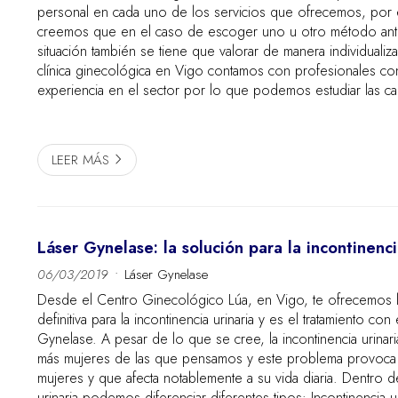
personal en cada uno de los servicios que ofrecemos, por 
creemos que en el caso de escoger uno u otro método anti
situación también se tiene que valorar de manera individualiz
clínica ginecológica en Vigo contamos con profesionales c
experiencia en el sector por lo que podemos estudiar las car
cada una de las pacientes de manera personalizada e in...
LEER MÁS
Láser Gynelase: la solución para la incontinenci
06/03/2019
Láser Gynelase
Desde el Centro Ginecológico Lúa, en Vigo, te ofrecemos l
definitiva para la incontinencia urinaria y es el tratamiento co
Gynelase. A pesar de lo que se cree, la incontinencia urinari
más mujeres de las que pensamos y este problema provoca 
mujeres y que afecta notablemente a su vida diaria. Dentro de
urinaria podemos diferenciar diferentes tipos: Incontinencia urinaria de esfuerzo