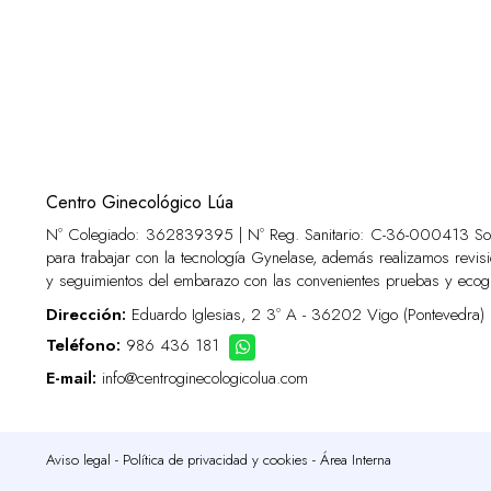
Centro Ginecológico Lúa
Nº Colegiado: 362839395 | Nº Reg. Sanitario:
C-36-000413
Som
para trabajar con la tecnología Gynelase, además realizamos revisi
y seguimientos del embarazo con las convenientes pruebas y ecogr
Dirección:
Eduardo Iglesias, 2 3º A - 36202 Vigo (Pontevedra)
Teléfono:
986 436 181
E-mail:
info@centroginecologicolua.com
Aviso legal
-
Política de privacidad y cookies
-
Área Interna