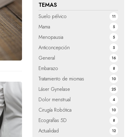
TEMAS
Suelo pélvico
11
Mama
5
Menopausia
5
Anticoncepción
5
General
16
Embarazo
8
Tratamiento de miomas
10
Láser Gynelase
25
Dolor menstrual
4
Cirugía Robótica
10
Ecografías 5D
8
Actualidad
12