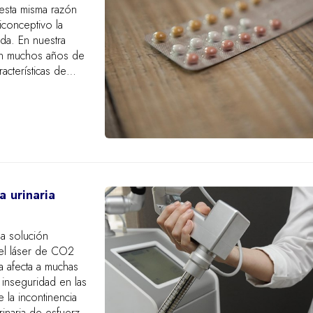
esta misma razón
conceptivo la
ada. En nuestra
on muchos años de
acterísticas de
a urinaria
a solución
n el láser de CO2
a afecta a muchas
inseguridad en las
 la incontinencia