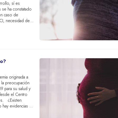
rollo, sí es
s se ha constatado
en caso de
CI, necesidad de
go?
emia originada a
 la preocupación
9 para su salud y
 desde el Centro
rés. ¿Existen
o hay evidencias de