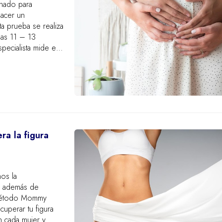
inado para
hacer un
a prueba se realiza
las 11 – 13
pecialista mide el
a la figura
os la
, además de
l método Mommy
cuperar tu figura
n cada mujer y