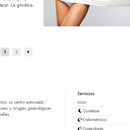
nética.
 ...
1
2
Servicios
os un centro autorizado
Inicio
ones y cirugías ginecológicas
Gynelase
afías.
Endometriosis
Ginecología