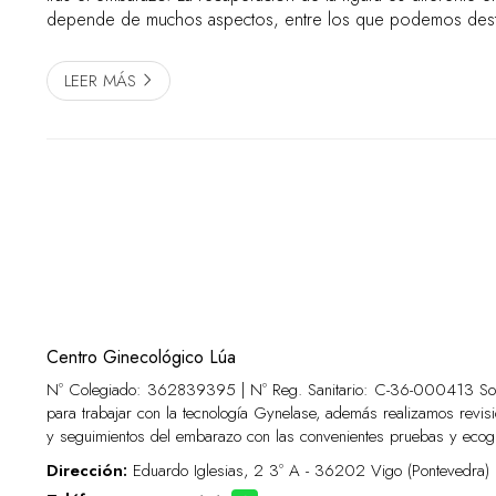
depende de muchos aspectos, entre los que podemos destacar: La ge
La edad de la mujer. La constitución física previa al embarazo.
LEER MÁS
Centro Ginecológico Lúa
Nº Colegiado: 362839395 | Nº Reg. Sanitario:
C-36-000413
Som
para trabajar con la tecnología Gynelase, además realizamos revisi
y seguimientos del embarazo con las convenientes pruebas y ecogr
Dirección:
Eduardo Iglesias, 2 3º A - 36202 Vigo (Pontevedra)