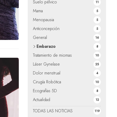
Suelo pélvico
11
Mama
5
Menopausia
5
Anticoncepción
5
General
16
Embarazo
8
Tratamiento de miomas
10
Láser Gynelase
25
Dolor menstrual
4
Cirugía Robótica
10
Ecografías 5D
8
Actualidad
12
TODAS LAS NOTICIAS
119