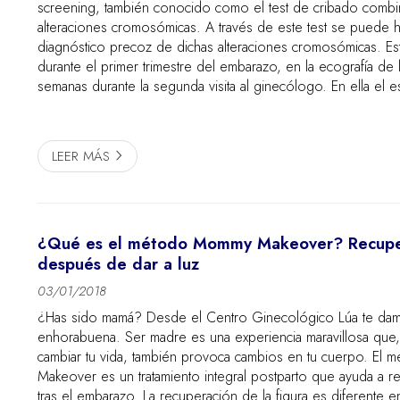
screening, también conocido como el test de cribado comb
alteraciones cromosómicas. A través de este test se puede 
diagnóstico precoz de dichas alteraciones cromosómicas. Est
durante el primer trimestre del embarazo, en la ecografía de 
semanas durante la segunda visita al ginecólogo. En ella el es
grosor del llamado pliegue nucal. ¿Qué es el triple scr...
LEER MÁS
¿Qué es el método Mommy Makeover? Recuper
después de dar a luz
03/01/2018
¿Has sido mamá? Desde el Centro Ginecológico Lúa te dam
enhorabuena. Ser madre es una experiencia maravillosa que
cambiar tu vida, también provoca cambios en tu cuerpo. E
Makeover es un tratamiento integral postparto que ayuda a re
tras el embarazo. La recuperación de la figura es diferente e