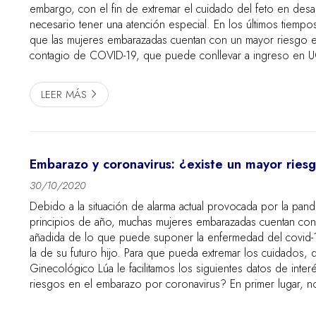
embargo, con el fin de extremar el cuidado del feto en desar
necesario tener una atención especial. En los últimos tiempo
que las mujeres embarazadas cuentan con un mayor riesgo 
contagio de COVID-19, que puede conllevar a ingreso en U
ventilación mecánica. Además, existen casos de mortald...
LEER MÁS
Embarazo y coronavirus: ¿existe un mayor ries
30/10/2020
Debido a la situación de alarma actual provocada por la pand
principios de año, muchas mujeres embarazadas cuentan con
añadida de lo que puede suponer la enfermedad del covid-1
la de su futuro hijo. Para que pueda extremar los cuidados,
Ginecológico Lúa le facilitamos los siguientes datos de inte
riesgos en el embarazo por coronavirus? En primer lugar, n
que afecte en mayor medida a las mujeres...