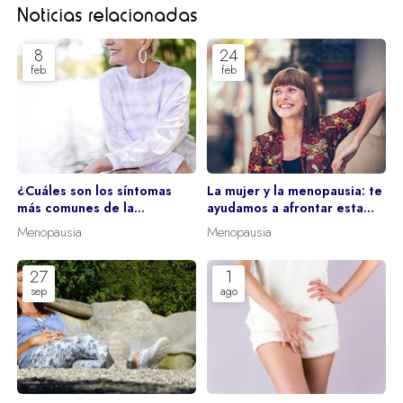
Noticias relacionadas
8
24
feb
feb
¿Cuáles son los síntomas
La mujer y la menopausia: te
más comunes de la
ayudamos a afrontar esta
menopausia?
etapa
Menopausia
Menopausia
27
1
sep
ago