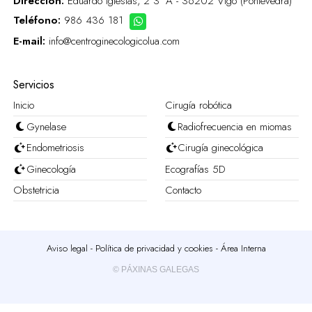
Dirección:
Eduardo Iglesias, 2 3º A - 36202 Vigo (Pontevedra)
Teléfono:
986 436 181
E-mail:
info@centroginecologicolua.com
Servicios
Inicio
Cirugía robótica
Gynelase
Radiofrecuencia en miomas
Endometriosis
Cirugía ginecológica
Ginecología
Ecografías 5D
Obstetricia
Contacto
Aviso legal
-
Política de privacidad y cookies
-
Área Interna
© PÁXINAS GALEGAS