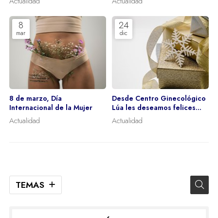
Actualidad
Actualidad
Endometriosis (SEEME)
8
24
mar
dic
8 de marzo, Día
Desde Centro Ginecológico
Internacional de la Mujer
Lúa les deseamos felices
fiestas
Actualidad
Actualidad
TEMAS