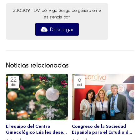
230309 FDV p6 Vigo Sesgo de género en la
asistencia.pdf
Descargar
Noticias relacionadas
22
6
dic
oct
El equipo del Centro
Congreso de la Sociedad
Ginecológico Lúa les desea
Española para el Estudio de
unas Felices Fiestas
los Miomas y la