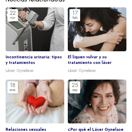
22
17
nov
feb
Incontinencia urinaria: tipos
El liquen vulvar y su
y tratamientos
tratamiento con láser
Láser Gynelase
Láser Gynelase
18
25
ene
sep
Relaciones sexuales
¿Por qué el Láser Gynelase