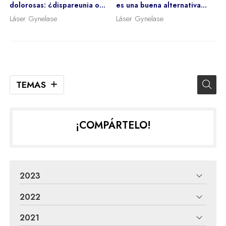
dolorosas: ¿dispareunia o
es una buena alternativa
vaginismo?
frente a la incontinencia y la
Láser Gynelase
Láser Gynelase
atrofia genital?
TEMAS
¡COMPÁRTELO!
2023
2022
2021