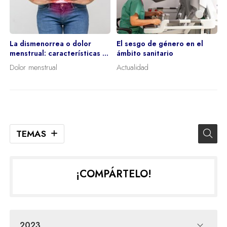
La dismenorrea o dolor
El sesgo de género en el
menstrual: características y
ámbito sanitario
tipos
Dolor menstrual
Actualidad
TEMAS
¡COMPÁRTELO!
2023