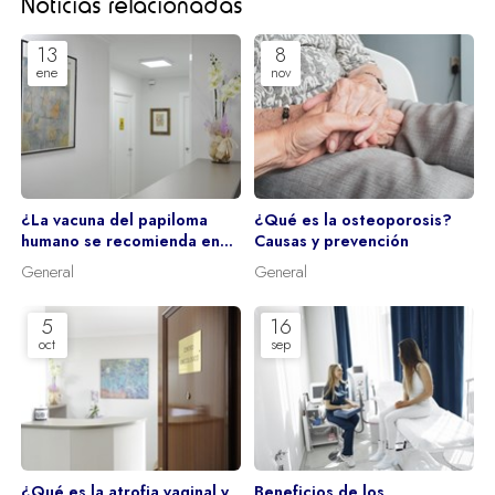
Noticias relacionadas
13
8
ene
nov
¿La vacuna del papiloma
¿Qué es la osteoporosis?
humano se recomienda en
Causas y prevención
mujeres adultas?
General
General
5
16
oct
sep
¿Qué es la atrofia vaginal y
Beneficios de los